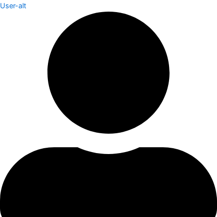
User-alt