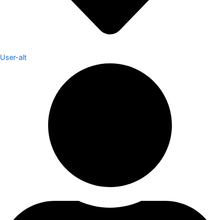
User-alt