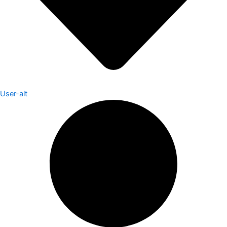
User-alt