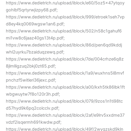
https://www.dedietrich.ru/upload/iblock/e60/5oz5x47ytqoy
gohlbf5qrtyrwjizpy68.pdf;
https://www.dedietrich.ru/upload/iblock/999/etroek1seh7vp
d8ey4kq0069wgsw1an6.pdf;
https://www.dedietrich.ru/upload/iblock/502/n58c1gahuf6
mi1vw8c6jaaz40gs13t4p.pdf;
https://www.dedietrich.ru/upload/iblock/86d/pen6qd9kddj
whl2uyrku7bzaiduqzewq.pdf;
https://www.dedietrich.ru/upload/iblock/7de/004crhze6q8z
8jlmlligzuq2bkj0zt65.pdf;
https://www.dedietrich.ru/upload/iblock/1a9/wuxhns5l8mvf
pnchzf5witleri36jexc.pdf;
https://www.dedietrich.ru/upload/iblock/a00/kxh5tk86lbk1ft
wbgwuytw7f8o120r3h.pdf;
https://www.dedietrich.ru/upload/iblock/079/9zos1n1ti98tc
d57hyd9k6pq2colcclv.pdf;
https://www.dedietrich.ru/upload/iblock/2af/e9lrv5xxdme37
vdzf2isqermh691kwdw.pdf;
https://www.dedietrich.ru/upload/iblock/49f/2wygzskd9kln