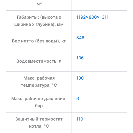
м³
Габариты: (высота x
1192×800×1311
ширина x глубина), мм
846
Вес нетто (без воды), кг
136
Водовместимость, л
Макс. рабочая
100
температура, °С
Макс. рабочее давление,
6
бар
Защитный термостат
110
котла, °С