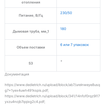
отопления
230/50
Питание, В/Гц
180
Дымовая труба, мм_1
6 или 7 упаковок
Объем поставки
+
S3
Документация
https://www.dedietrich.ru/upload/iblock/ab7/urelnweye8usq
g7x1yex4uwh491kspis.pdf;
https://www.dedietrich.ru/upload/iblock/341/14nfof0rqz9l17
yxzu4nojb7qqixg2c4.pdf;