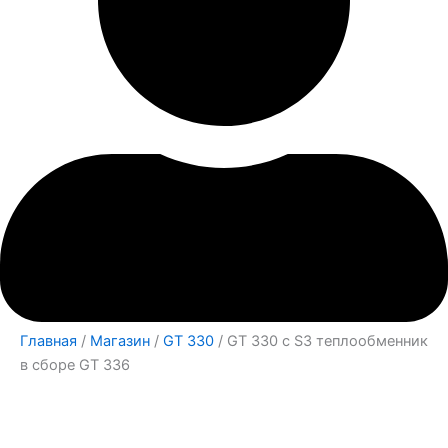
Главная
/
Магазин
/
GT 330
/ GT 330 с S3 теплообменник
в сборе GT 336