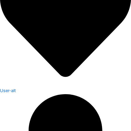
User-alt