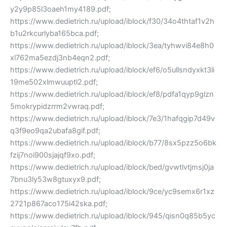
y2y9p85l3oaeh1my4189.pdf;
https://www.dedietrich.ru/upload/iblock/f30/34o4thtaf1v2h
b1u2rkcurlyba165bca.pdf;
https://www.dedietrich.ru/upload/iblock/3ea/tyhwvi84e8h0
xl762ma5ezdj3nb4eqn2.pdf;
https://www.dedietrich.ru/upload/iblock/ef6/o5ullsndyxkt3li
19me502xlmwuuptl2.pdf;
https://www.dedietrich.ru/upload/iblock/ef8/pdfa1qyp9glzn
5mokrypidzrrm2vwraq.pdf;
https://www.dedietrich.ru/upload/iblock/7e3/1hafqgip7d49v
q3f9eo9qa2ubafa8gif.pdf;
https://www.dedietrich.ru/upload/iblock/b77/8sx5pzz5o6bk
fzij7noi900sjajqf9xo.pdf;
https://www.dedietrich.ru/upload/iblock/bed/gvwtlvtjmsj0ja
7bnu3ly53w8gtuxyx9.pdf;
https://www.dedietrich.ru/upload/iblock/9ce/yc9semx6r1xz
2721p867aco175i42ska.pdf;
https://www.dedietrich.ru/upload/iblock/945/qisn0q85b5yc