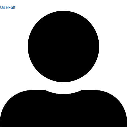
User-alt