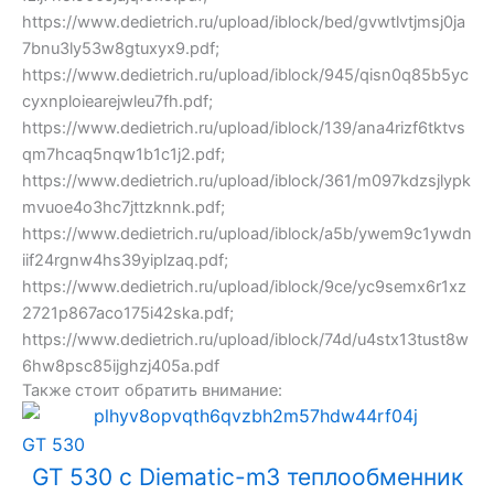
https://www.dedietrich.ru/upload/iblock/bed/gvwtlvtjmsj0ja
7bnu3ly53w8gtuxyx9.pdf;
https://www.dedietrich.ru/upload/iblock/945/qisn0q85b5yc
cyxnploiearejwleu7fh.pdf;
https://www.dedietrich.ru/upload/iblock/139/ana4rizf6tktvs
qm7hcaq5nqw1b1c1j2.pdf;
https://www.dedietrich.ru/upload/iblock/361/m097kdzsjlypk
mvuoe4o3hc7jttzknnk.pdf;
https://www.dedietrich.ru/upload/iblock/a5b/ywem9c1ywdn
iif24rgnw4hs39yiplzaq.pdf;
https://www.dedietrich.ru/upload/iblock/9ce/yc9semx6r1xz
2721p867aco175i42ska.pdf;
https://www.dedietrich.ru/upload/iblock/74d/u4stx13tust8w
6hw8psc85ijghzj405a.pdf
Также стоит обратить внимание:
GT 530
GT 530 с Diematic-m3 теплообменник