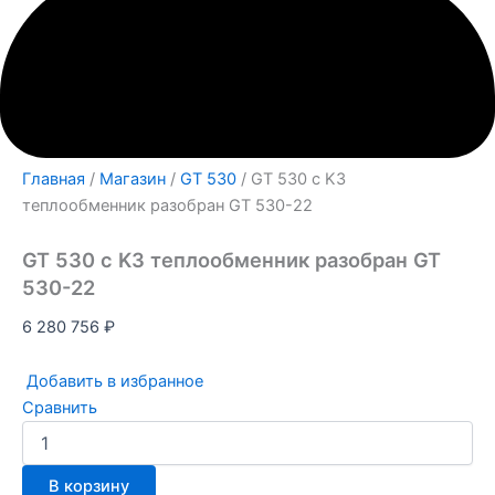
Главная
/
Магазин
/
GT 530
/ GT 530 с K3
теплообменник разобран GT 530-22
GT 530 с K3 теплообменник разобран GT
530-22
6 280 756
₽
Добавить в избранное
Сравнить
В корзину