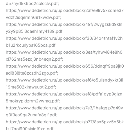
d57hyd9k6pq2colcclv.pdf;
https://www.dedietrich.ru/upload/iblock/2af/e9lrv5xxdme37
vdzf2isqermh691kwdw.pdf;
https://www.dedietrich.ru/upload/iblock/49f/2wygzskd9kln
y2y9p85l3oaeh1my4189.pdf;
https://www.dedietrich.ru/upload/iblock/f30/34o4thtaf1v2h
b1u2rkcurlyba165bca.pdf;
https://www.dedietrich.ru/upload/iblock/3ea/tyhwvi84e8h0
xl762ma5ezdj3nb4eqn2.pdf;
https://www.dedietrich.ru/upload/iblock/656/ddnqfr9pa9jk0
adi83j8te8zczdh2zgo.pdf;
https://www.dedietrich.ru/upload/iblock/ef6/o5ullsndyxkt3li
19me502xlmwuuptl2.pdf;
https://www.dedietrich.ru/upload/iblock/ef8/pdfa1qyp9glzn
5mokrypidzrrm2vwraq.pdf;
https://www.dedietrich.ru/upload/iblock/7e3/1hafqgip7d49v
q3f9eo9qa2ubafa8gif.pdf;
https://www.dedietrich.ru/upload/iblock/b77/8sx5pzz5o6bk
fzij7noi900sjajqf9xo.pdf;