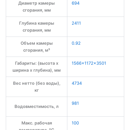
Диаметр камеры
694
сгорания, мм
Глубина камеры
2411
сгорания, мм
Объем камеры
0.92
сгорания, м³
Габариты: (высота x
1566×1172×3501
ширина x глубина), мм
Вес нетто (без воды),
4734
кг
981
Водовместимость, л
Макс. рабочая
100
температура, °С