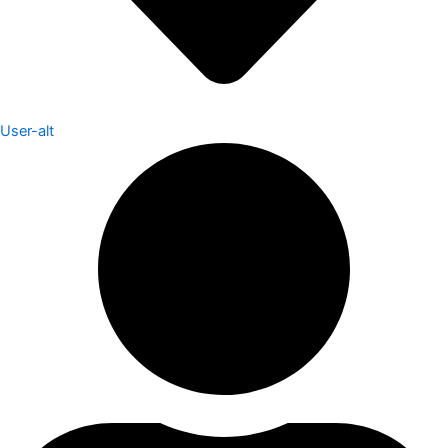
User-alt