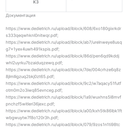
K3
Документация
https://www.dedietrich.ru/upload/iblock/608/6xo180gixrkdr
s333qeqwhknl0nitwqr.pdf;
https://www.dedietrich.ru/upload/iblock/ab7/urelnweye8usq
g7x1yex4uwh491kspis.pdf;
https://www.dedietrich.ru/upload/iblock/86d/pen6qd9kddj
whl2uyrku7bzaiduqzewq.pdf;
https://www.dedietrich.ru/upload/iblock/7de/004crhze6q8z
8jlmlligzuq2bkj0zt65.pdf;
https://www.dedietrich.ru/upload/iblock/9c2/w7aqacy51futf
otm0m2o3iwq85evnceg.pdf;
https://www.dedietrich.ru/upload/iblock/1a9/wuxhns5l8mvf
pnchzf5witleri36jexc.pdf;
https://www.dedietrich.ru/upload/iblock/a00/kxh5tk86lbk1ft
wbgwuytw7f8o120r3h.pdf;
https://www.dedietrich.ru/upload/iblock/079/9zos1n1ti98tc