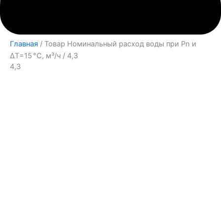
Главная
/ Товар Номинальный расход воды при Pn и
∆Т=15 °С, м³/ч / 4,3
4,3