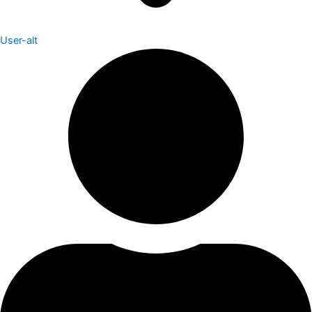
User-alt