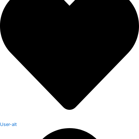
User-alt