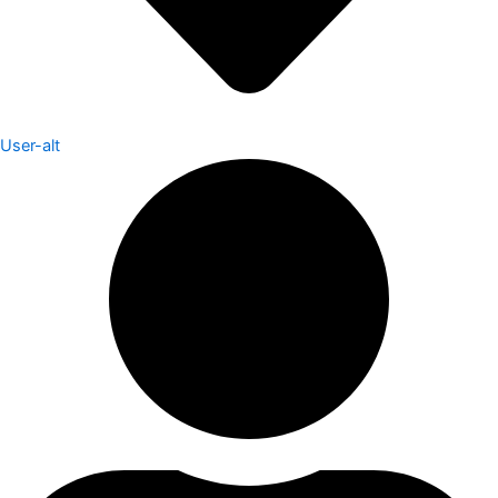
User-alt