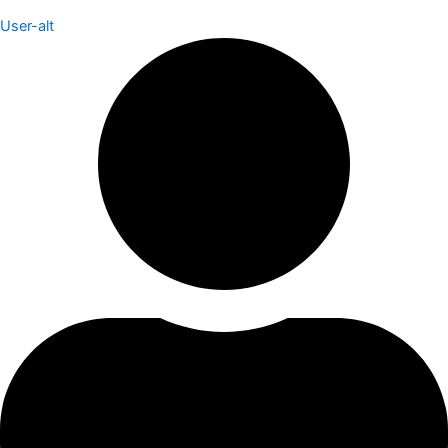
User-alt