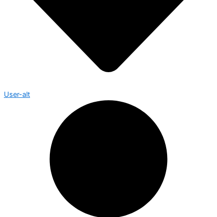
User-alt