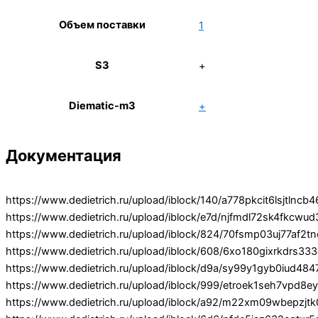
Объем поставки
1
S3
+
Diematic-m3
+
Документация
https://www.dedietrich.ru/upload/iblock/140/a778pkcit6lsjtlncb
https://www.dedietrich.ru/upload/iblock/e7d/njfmdl72sk4fkcw
https://www.dedietrich.ru/upload/iblock/824/70fsmp03uj77af2tn
https://www.dedietrich.ru/upload/iblock/608/6xo180gixrkdrs33
https://www.dedietrich.ru/upload/iblock/d9a/sy99y1gyb0iud48
https://www.dedietrich.ru/upload/iblock/999/etroek1seh7vpd
https://www.dedietrich.ru/upload/iblock/a92/m22xm09wbepzjtk