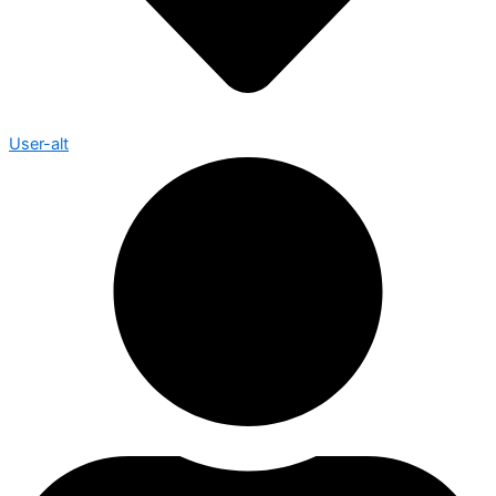
User-alt