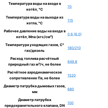
Температура воды на входе в
70
котёл, °С
Температура воды на выходе из
115
котла, °С
Рабочее давление воды на входе в
0,6 (6,0)
котёл, Мпа (кгс/см²)
Температура уходящих газов, С°
180/210
газ/дизель
Расход топлива расчётный
649.8
природный газ м³/ч, не более
Расчётное аэродинамическое
1520
сопротивление Па, не более
Диаметр патрубка дымовых газов,
680
мм
Диаметр патрубка
100
предохранительного клапана, DN