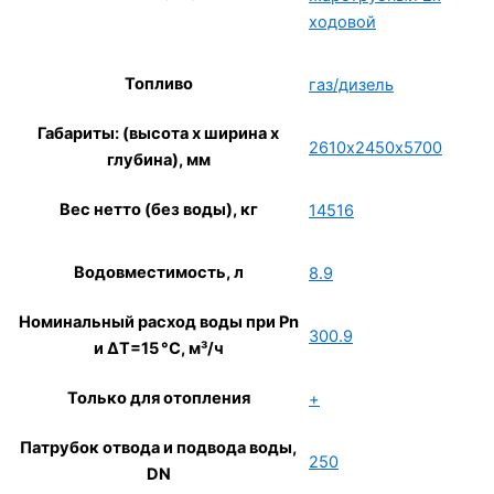
ходовой
Топливо
газ/дизель
Габариты: (высота x ширина x
2610х2450х5700
глубина), мм
Вес нетто (без воды), кг
14516
Водовместимость, л
8.9
Номинальный расход воды при Pn
300.9
и ∆Т=15 °С, м³/ч
Только для отопления
+
Патрубок отвода и подвода воды,
250
DN