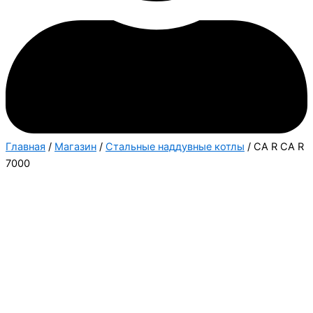
Главная
/
Магазин
/
Стальные наддувные котлы
/ CA R CA R
7000