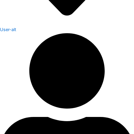
User-alt