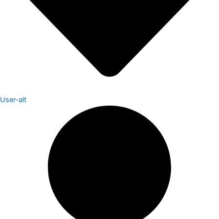
User-alt