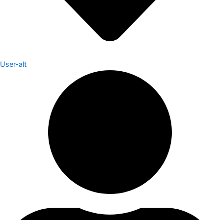
User-alt