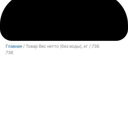
Главная
/ Товар Вес нетто (без воды), кг / 736
736