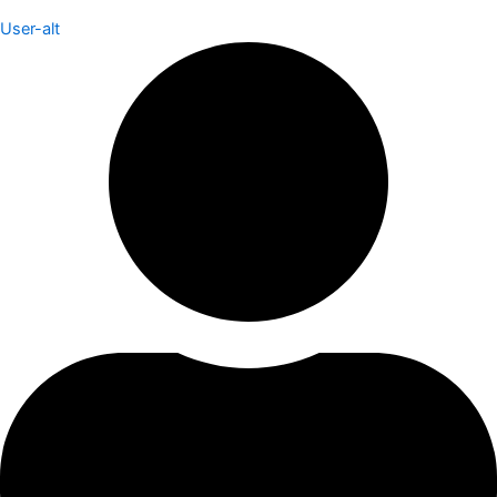
User-alt