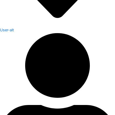
User-alt