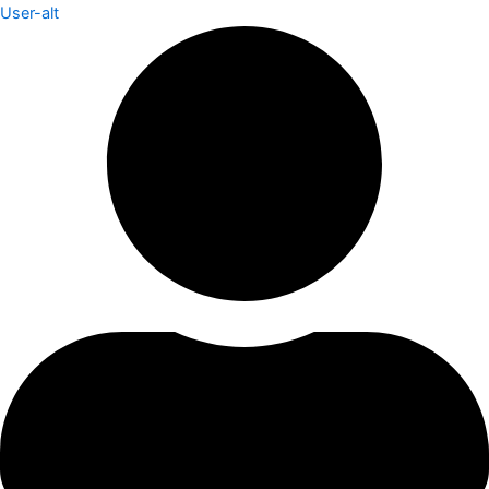
User-alt