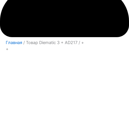
Главная
/ Товар Diematic 3 + AD217 / +
+