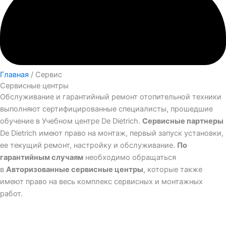
Главная
/ Сервис
Сервисные центры
Обслуживание и гарантийный ремонт отопительной техники
выполняют сертифицированные специалисты, прошедшие
обучение в Учебном центре De Dietrich.
Сервисные партнеры
De Dietrich имеют право на монтаж, первый запуск установки,
ее текущий ремонт, настройку и обслуживание.
По
гарантийным случаям
необходимо обращаться
в
Авторизованные сервисные центры
, которые также
имеют право на весь комплекс сервисных и монтажных
работ.