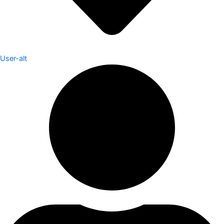
User-alt