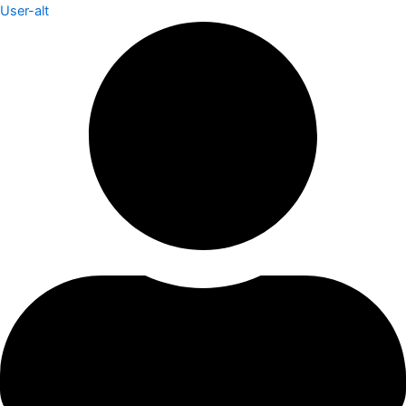
User-alt