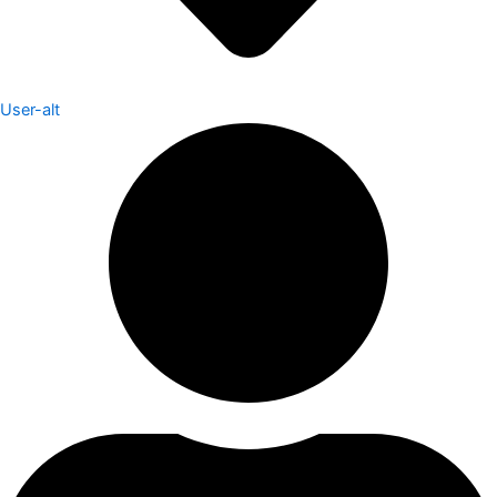
User-alt