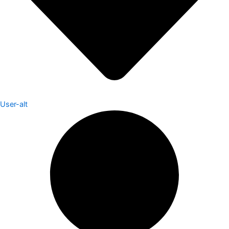
User-alt