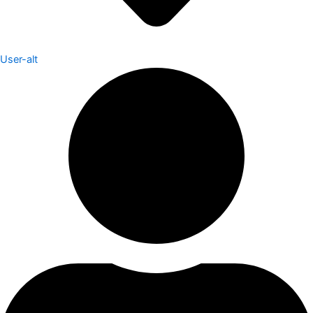
User-alt