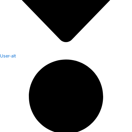
User-alt