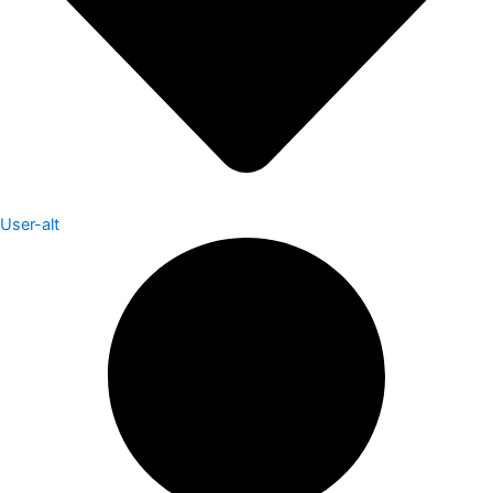
User-alt