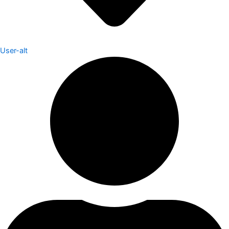
User-alt