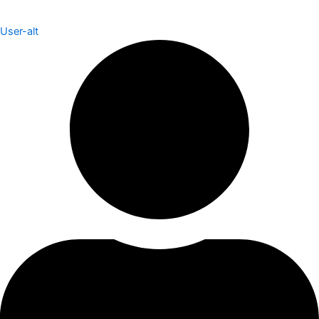
User-alt