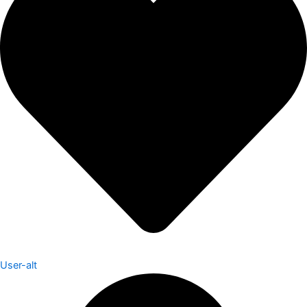
User-alt