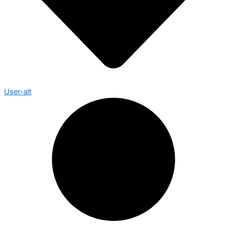
User-alt