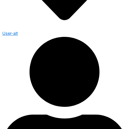
User-alt