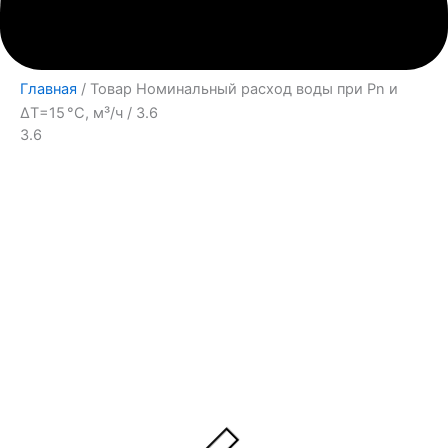
Главная
/ Товар Номинальный расход воды при Pn и
∆Т=15 °С, м³/ч / 3.6
3.6