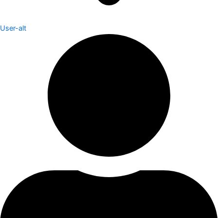
User-alt