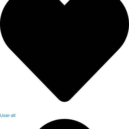
User-alt