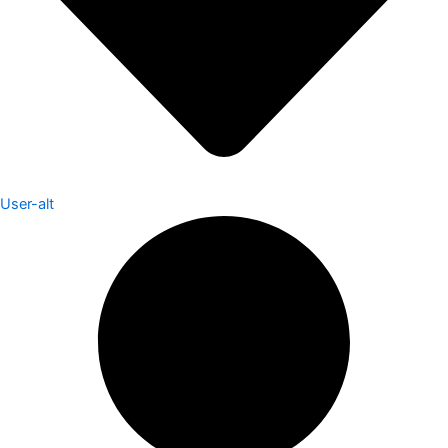
User-alt