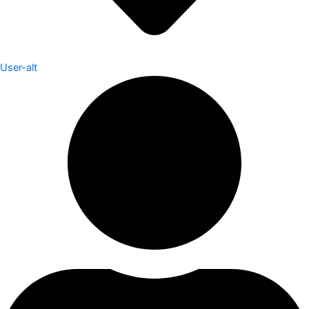
User-alt