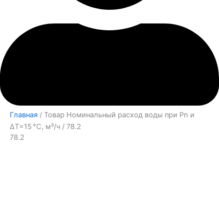
Главная
/ Товар Номинальный расход воды при Pn и
∆Т=15 °С, м³/ч / 78.2
78.2