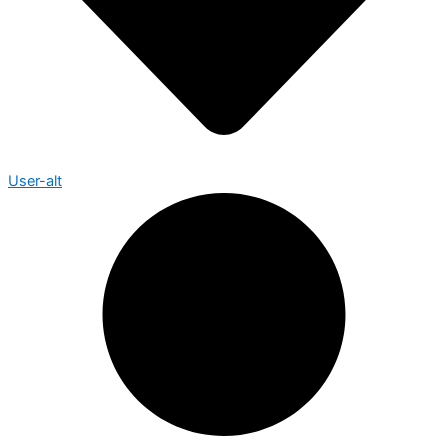
User-alt