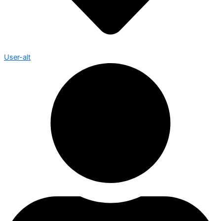
User-alt