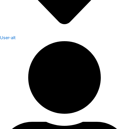
User-alt