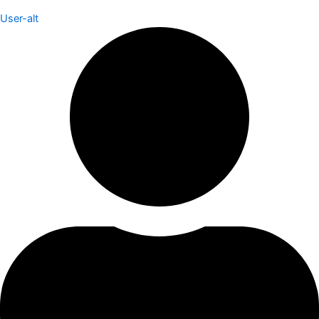
User-alt