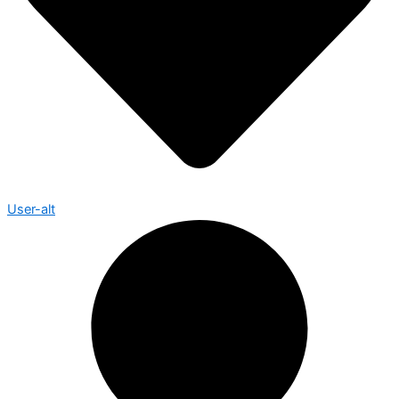
User-alt