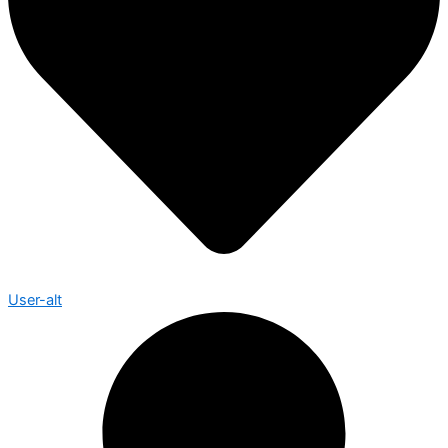
User-alt