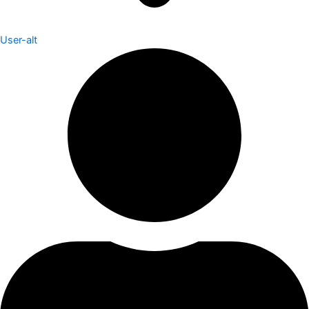
User-alt