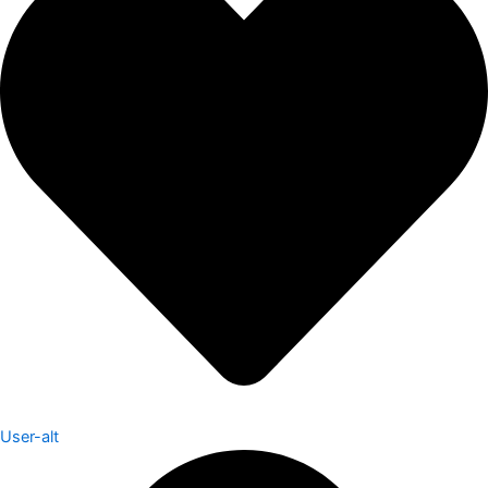
User-alt