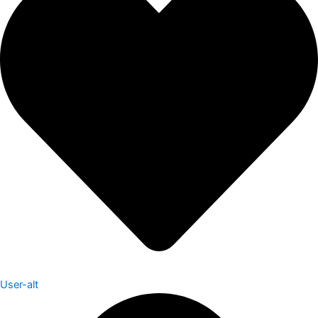
User-alt