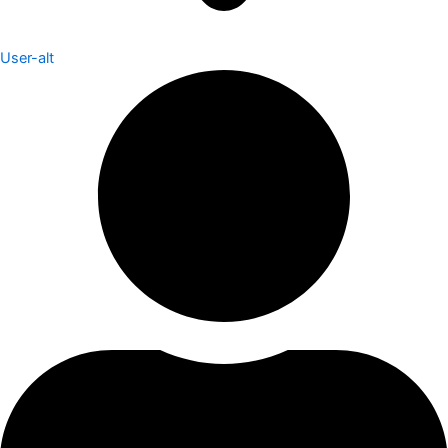
User-alt