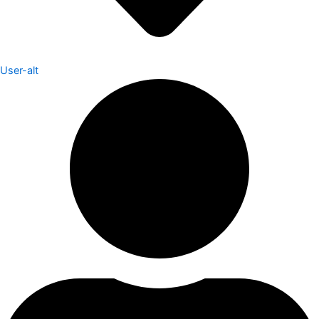
User-alt