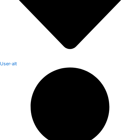
User-alt