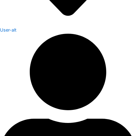
User-alt