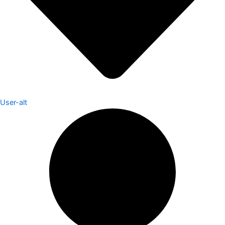
User-alt