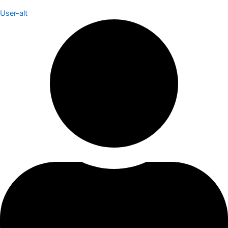
User-alt