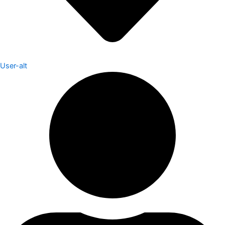
User-alt