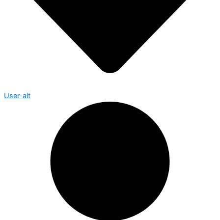
User-alt