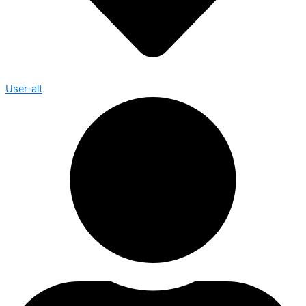
User-alt