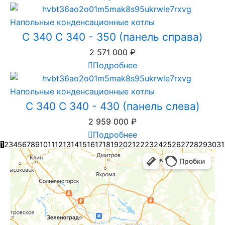
Напольные конденсационные котлы
C 340 C 340 - 350 (панель справа)
2 571 000
₽
Подробнее
Напольные конденсационные котлы
C 340 C 340 - 430 (панель слева)
2 959 000
₽
Подробнее
1
2
3
4
5
6
7
8
9
10
11
12
13
14
15
16
17
18
19
20
21
22
23
24
25
26
27
28
29
30
31