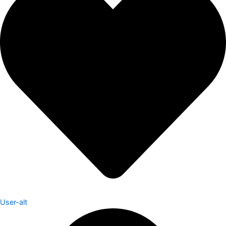
User-alt