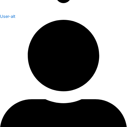
User-alt