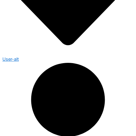
User-alt