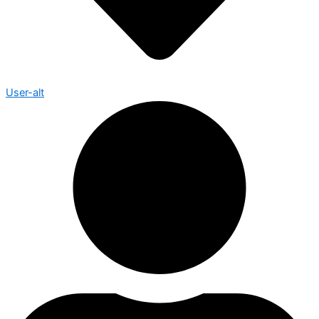
User-alt