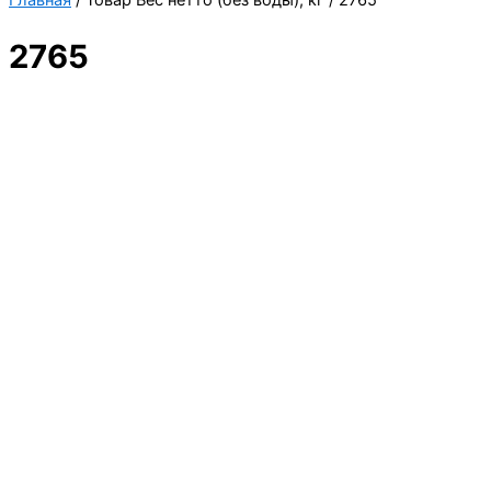
Главная
/ Товар Вес нетто (без воды), кг / 2765
2765