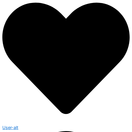
User-alt