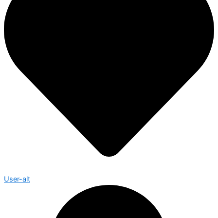
User-alt