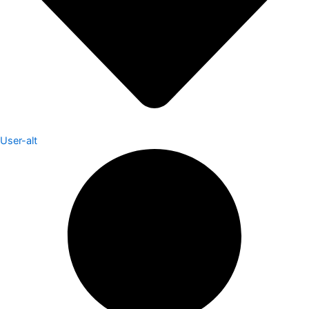
User-alt