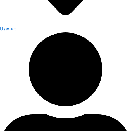
User-alt