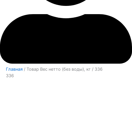
Главная
/ Товар Вес нетто (без воды), кг / 336
336