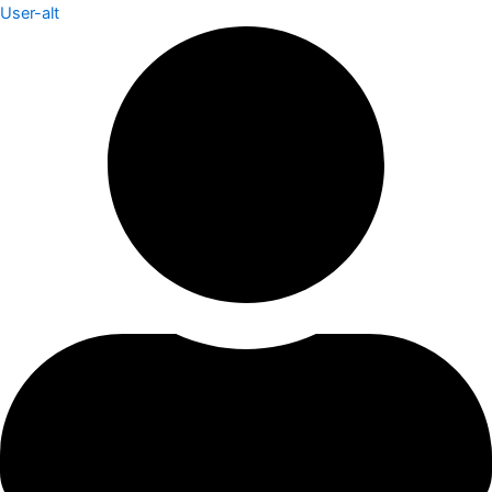
User-alt