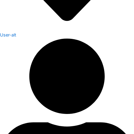
User-alt