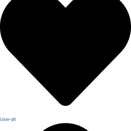
User-alt