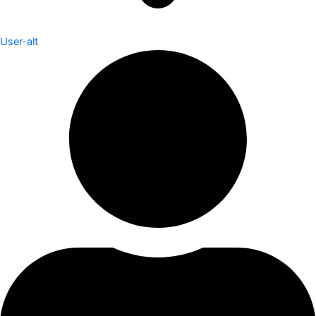
User-alt