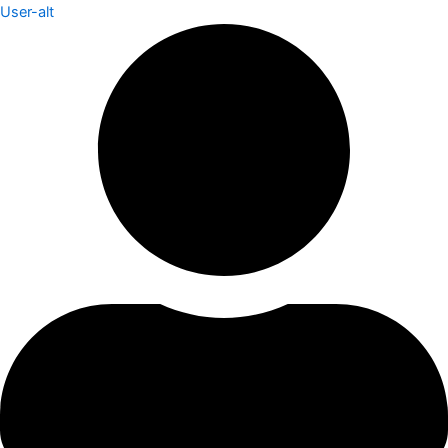
User-alt