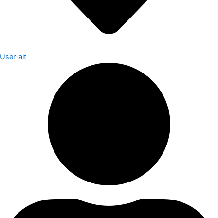
User-alt