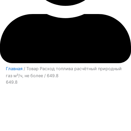
Главная
/ Товар Расход топлива расчётный природный
газ м³/ч, не более / 649.8
649.8