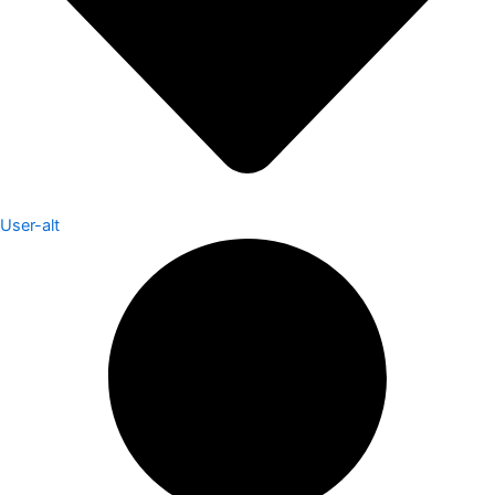
User-alt