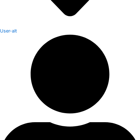
User-alt