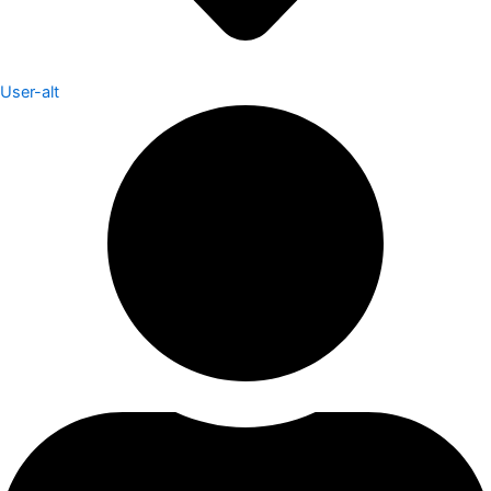
User-alt