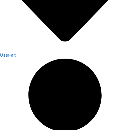
User-alt