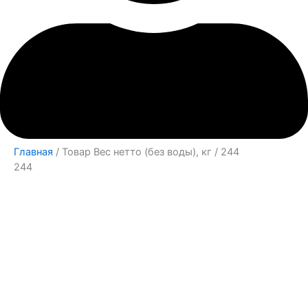
Главная
/ Товар Вес нетто (без воды), кг / 244
244