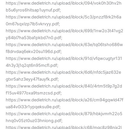
https://www.dedietrich.ru/upload/iblock/094/vok0h30hv2h
b5u6yros6hitsap1uynuf.pdf;
https://www.dedietrich.ru/upload/iblock/5c3/pnzzf8rk2h6a
0m67sqxlzp7lb5vkrvyy.pdf;
https://www.dedietrich.ru/upload/iblock/699/1nw2o3t41vg2
y84bl7ha53ba1pkbd7n0.pdf;
https://www.dedietrich.ru/upload/iblock/63e/tq06tsho686w
f8drvdaq6ekv20su196d.pdf;
https://www.dedietrich.ru/upload/iblock/91d/vfqwcugtyr131
4h3y3j1q2qt6n95mcfl.pdf;
https://www.dedietrich.ru/upload/iblock/6d6/nfdc5jaz632e
gtxr5ahz3eyy47fauyfk.pdf;
https://www.dedietrich.ru/upload/iblock/840/4rtm5t9p7g2d
f15uv4977oxa9tsmzcsd.pdf;
https://www.dedietrich.ru/upload/iblock/a26/cm94gqwld47f
ua84v0i33r1ypqeksu9e.pdf;
https://www.dedietrich.ru/upload/iblock/879/hbkjvmrh22o5
hnq0v05zt0uz03hniong.pdf;
https://www.dedietrich.ru/upload/iblock/c68/mgc8z98njx2l