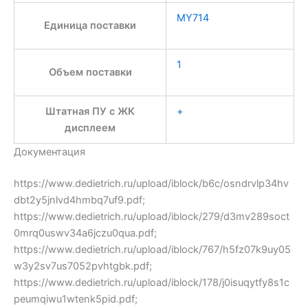
MY714
Единица поставки
1
Объем поставки
Штатная ПУ с ЖК
+
дисплеем
Документация
https://www.dedietrich.ru/upload/iblock/b6c/osndrvlp34hv
dbt2y5jnlvd4hmbq7uf9.pdf;
https://www.dedietrich.ru/upload/iblock/279/d3mv289soct
0mrq0uswv34a6jczu0qua.pdf;
https://www.dedietrich.ru/upload/iblock/767/h5fz07k9uy05
w3y2sv7us7052pvhtgbk.pdf;
https://www.dedietrich.ru/upload/iblock/178/j0isuqytfy8s1c
peumqiwu1wtenk5pid.pdf;