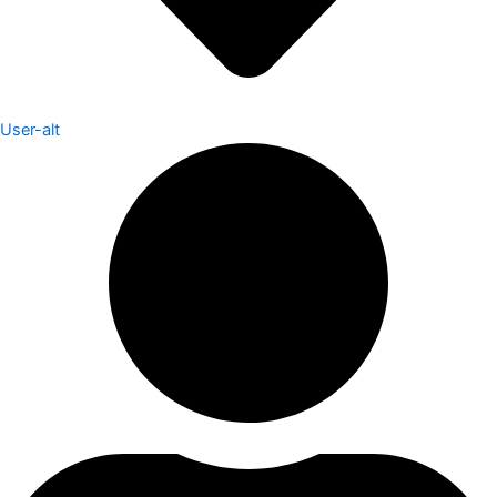
User-alt