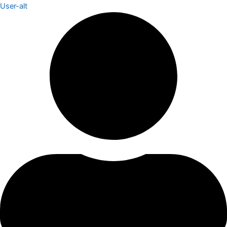
User-alt