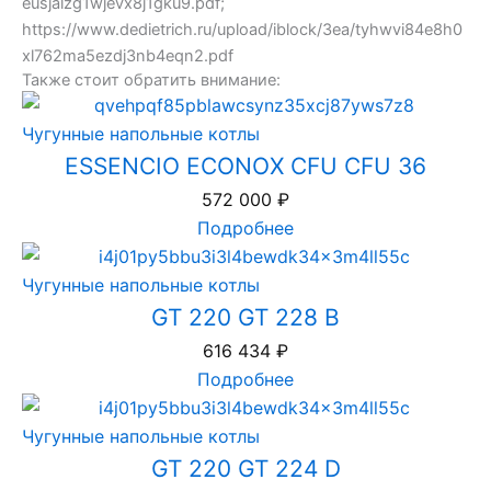
eusjalzg1wjevx8j1gku9.pdf;
https://www.dedietrich.ru/upload/iblock/3ea/tyhwvi84e8h0
xl762ma5ezdj3nb4eqn2.pdf
Также стоит обратить внимание:
Чугунные напольные котлы
ESSENCIO ECONOX CFU CFU 36
572 000
₽
Подробнее
Чугунные напольные котлы
GT 220 GT 228 B
616 434
₽
Подробнее
Чугунные напольные котлы
GT 220 GT 224 D