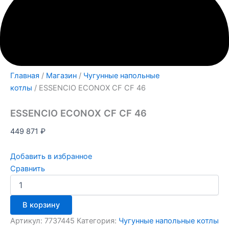
Главная
/
Магазин
/
Чугунные напольные
котлы
/ ESSENCIO ECONOX CF CF 46
ESSENCIO ECONOX CF CF 46
449 871
₽
Добавить в избранное
Сравнить
В корзину
Артикул:
7737445
Категория:
Чугунные напольные котлы