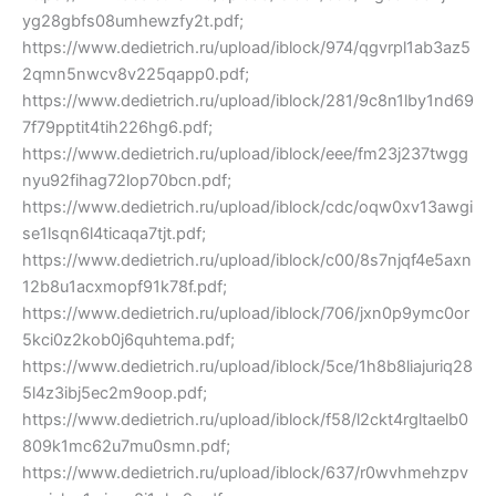
yg28gbfs08umhewzfy2t.pdf;
https://www.dedietrich.ru/upload/iblock/974/qgvrpl1ab3az5
2qmn5nwcv8v225qapp0.pdf;
https://www.dedietrich.ru/upload/iblock/281/9c8n1lby1nd69
7f79pptit4tih226hg6.pdf;
https://www.dedietrich.ru/upload/iblock/eee/fm23j237twgg
nyu92fihag72lop70bcn.pdf;
https://www.dedietrich.ru/upload/iblock/cdc/oqw0xv13awgi
se1lsqn6l4ticaqa7tjt.pdf;
https://www.dedietrich.ru/upload/iblock/c00/8s7njqf4e5axn
12b8u1acxmopf91k78f.pdf;
https://www.dedietrich.ru/upload/iblock/706/jxn0p9ymc0or
5kci0z2kob0j6quhtema.pdf;
https://www.dedietrich.ru/upload/iblock/5ce/1h8b8liajuriq28
5l4z3ibj5ec2m9oop.pdf;
https://www.dedietrich.ru/upload/iblock/f58/l2ckt4rgltaelb0
809k1mc62u7mu0smn.pdf;
https://www.dedietrich.ru/upload/iblock/637/r0wvhmehzpv