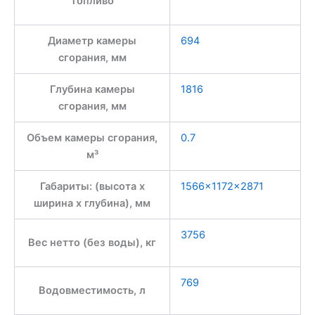
Топливо
Диаметр камеры
694
сгорания, мм
Глубина камеры
1816
сгорания, мм
Объем камеры сгорания,
0.7
м³
Габариты: (высота x
1566×1172×2871
ширина x глубина), мм
3756
Вес нетто (без воды), кг
769
Водовместимость, л