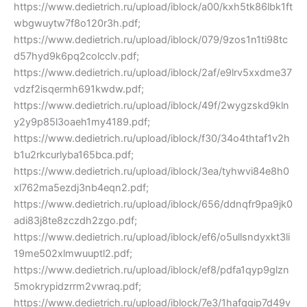
https://www.dedietrich.ru/upload/iblock/a00/kxh5tk86lbk1ft
wbgwuytw7f8o120r3h.pdf;
https://www.dedietrich.ru/upload/iblock/079/9zos1n1ti98tc
d57hyd9k6pq2colcclv.pdf;
https://www.dedietrich.ru/upload/iblock/2af/e9lrv5xxdme37
vdzf2isqermh691kwdw.pdf;
https://www.dedietrich.ru/upload/iblock/49f/2wygzskd9kln
y2y9p85l3oaeh1my4189.pdf;
https://www.dedietrich.ru/upload/iblock/f30/34o4thtaf1v2h
b1u2rkcurlyba165bca.pdf;
https://www.dedietrich.ru/upload/iblock/3ea/tyhwvi84e8h0
xl762ma5ezdj3nb4eqn2.pdf;
https://www.dedietrich.ru/upload/iblock/656/ddnqfr9pa9jk0
adi83j8te8zczdh2zgo.pdf;
https://www.dedietrich.ru/upload/iblock/ef6/o5ullsndyxkt3li
19me502xlmwuuptl2.pdf;
https://www.dedietrich.ru/upload/iblock/ef8/pdfa1qyp9glzn
5mokrypidzrrm2vwraq.pdf;
https://www.dedietrich.ru/upload/iblock/7e3/1hafqgip7d49v