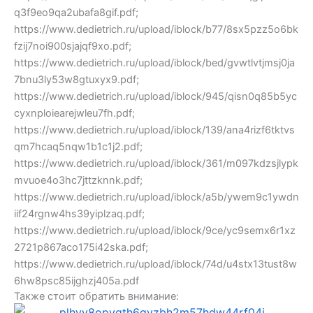
q3f9eo9qa2ubafa8gif.pdf;
https://www.dedietrich.ru/upload/iblock/b77/8sx5pzz5o6bk
fzij7noi900sjajqf9xo.pdf;
https://www.dedietrich.ru/upload/iblock/bed/gvwtlvtjmsj0ja
7bnu3ly53w8gtuxyx9.pdf;
https://www.dedietrich.ru/upload/iblock/945/qisn0q85b5yc
cyxnploiearejwleu7fh.pdf;
https://www.dedietrich.ru/upload/iblock/139/ana4rizf6tktvs
qm7hcaq5nqw1b1c1j2.pdf;
https://www.dedietrich.ru/upload/iblock/361/m097kdzsjlypk
mvuoe4o3hc7jttzknnk.pdf;
https://www.dedietrich.ru/upload/iblock/a5b/ywem9c1ywdn
iif24rgnw4hs39yiplzaq.pdf;
https://www.dedietrich.ru/upload/iblock/9ce/yc9semx6r1xz
2721p867aco175i42ska.pdf;
https://www.dedietrich.ru/upload/iblock/74d/u4stx13tust8w
6hw8psc85ijghzj405a.pdf
Также стоит обратить внимание: