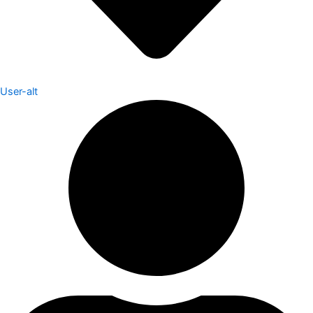
User-alt