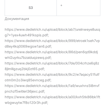
+
S3
Документация
https://www.dedietrich.ru/upload/iblock/ab7/urelnweye8usq
g7x1yex4uwh491kspis.pdf;
https://www.dedietrich.ru/upload/iblock/999/etroek1seh7vp
d8ey4kq0069wgsw1an6.pdf;
https://www.dedietrich.ru/upload/iblock/86d/pen6qd9kddj
whl2uyrku7bzaiduqzewq.pdf;
https://www.dedietrich.ru/upload/iblock/7de/004crhze6q8z
8jlmlligzuq2bkj0zt65.pdf;
https://www.dedietrich.ru/upload/iblock/9c2/w7aqacy51futf
otm0m2o3iwq85evnceg.pdf;
https://www.dedietrich.ru/upload/iblock/1a9/wuxhns5l8mvf
pnchzf5witleri36jexc.pdf;
https://www.dedietrich.ru/upload/iblock/a00/kxh5tk86lbk1ft
wbgwuytw7f8o120r3h.pdf;