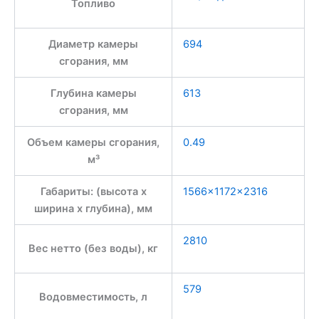
Топливо
Диаметр камеры
694
сгорания, мм
Глубина камеры
613
сгорания, мм
Объем камеры сгорания,
0.49
м³
Габариты: (высота x
1566×1172×2316
ширина x глубина), мм
2810
Вес нетто (без воды), кг
579
Водовместимость, л