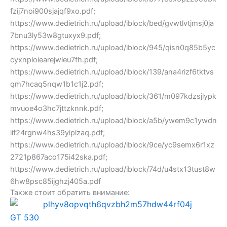
fzij7noi900sjajqf9xo.pdf;
https://www.dedietrich.ru/upload/iblock/bed/gvwtlvtjmsj0ja
7bnu3ly53w8gtuxyx9.pdf;
https://www.dedietrich.ru/upload/iblock/945/qisn0q85b5yc
cyxnploiearejwleu7fh.pdf;
https://www.dedietrich.ru/upload/iblock/139/ana4rizf6tktvs
qm7hcaq5nqw1b1c1j2.pdf;
https://www.dedietrich.ru/upload/iblock/361/m097kdzsjlypk
mvuoe4o3hc7jttzknnk.pdf;
https://www.dedietrich.ru/upload/iblock/a5b/ywem9c1ywdn
iif24rgnw4hs39yiplzaq.pdf;
https://www.dedietrich.ru/upload/iblock/9ce/yc9semx6r1xz
2721p867aco175i42ska.pdf;
https://www.dedietrich.ru/upload/iblock/74d/u4stx13tust8w
6hw8psc85ijghzj405a.pdf
Также стоит обратить внимание:
GT 530