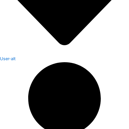
User-alt