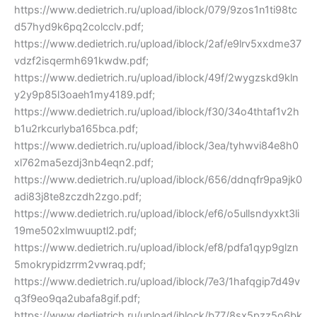
https://www.dedietrich.ru/upload/iblock/079/9zos1n1ti98tc
d57hyd9k6pq2colcclv.pdf;
https://www.dedietrich.ru/upload/iblock/2af/e9lrv5xxdme37
vdzf2isqermh691kwdw.pdf;
https://www.dedietrich.ru/upload/iblock/49f/2wygzskd9kln
y2y9p85l3oaeh1my4189.pdf;
https://www.dedietrich.ru/upload/iblock/f30/34o4thtaf1v2h
b1u2rkcurlyba165bca.pdf;
https://www.dedietrich.ru/upload/iblock/3ea/tyhwvi84e8h0
xl762ma5ezdj3nb4eqn2.pdf;
https://www.dedietrich.ru/upload/iblock/656/ddnqfr9pa9jk0
adi83j8te8zczdh2zgo.pdf;
https://www.dedietrich.ru/upload/iblock/ef6/o5ullsndyxkt3li
19me502xlmwuuptl2.pdf;
https://www.dedietrich.ru/upload/iblock/ef8/pdfa1qyp9glzn
5mokrypidzrrm2vwraq.pdf;
https://www.dedietrich.ru/upload/iblock/7e3/1hafqgip7d49v
q3f9eo9qa2ubafa8gif.pdf;
https://www.dedietrich.ru/upload/iblock/b77/8sx5pzz5o6bk