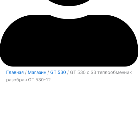
Главная
/
Магазин
/
GT 530
/ GT 530 с S3 теплообменник
разобран GT 530-12