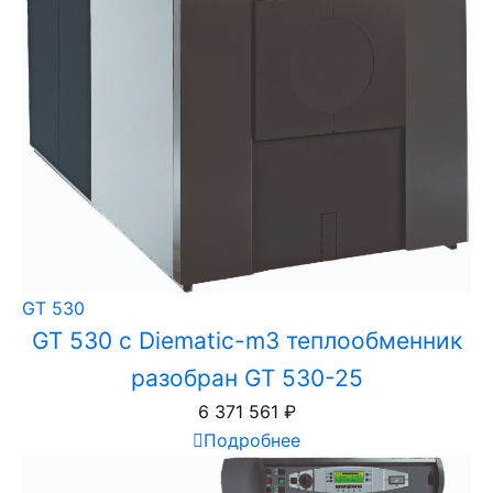
GT 530
GT 530 с Diematic-m3 теплообменник
разобран GT 530-25
6 371 561
₽
Подробнее