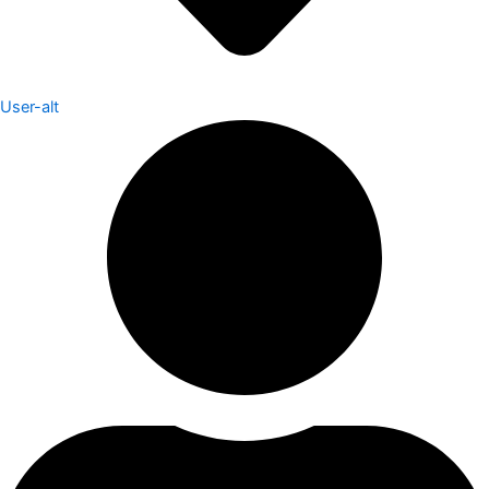
User-alt