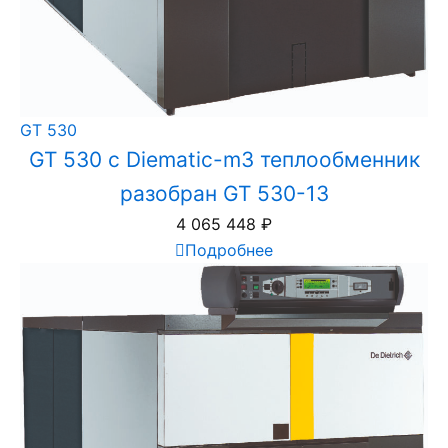
GT 530
GT 530 с Diematic-m3 теплообменник
разобран GT 530-13
4 065 448
₽
Подробнее