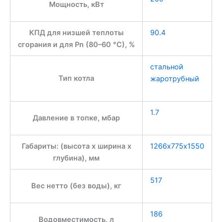
Мощность, кВт
КПД для низшей теплоты
90.4
сгорания и для Pn (80–60 °C), %
стальной
Тип котла
жаротрубный
1.7
Давление в топке, мбар
Габариты: (высота x ширина x
1266х775х1550
глубина), мм
517
Вес нетто (без воды), кг
186
Водовместимость, л