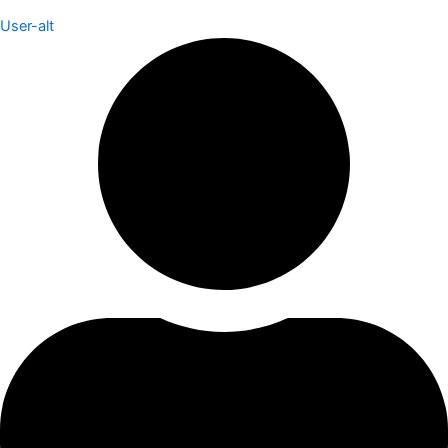
User-alt