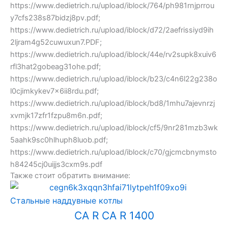
https://www.dedietrich.ru/upload/iblock/764/ph981rnjprrou
y7cfs238s87bidzj8pv.pdf;
https://www.dedietrich.ru/upload/iblock/d72/2aefrissiyd9ih
2ljram4g52cuwuxun7.PDF;
https://www.dedietrich.ru/upload/iblock/44e/rv2supk8xuiv6
rfl3hat2gobeag31ohe.pdf;
https://www.dedietrich.ru/upload/iblock/b23/c4n6l22g238o
l0cjimkykev7x6ii8rdu.pdf;
https://www.dedietrich.ru/upload/iblock/bd8/1mhu7ajevnrzj
xvmjk17zfr1fzpu8m6n.pdf;
https://www.dedietrich.ru/upload/iblock/cf5/9nr281mzb3wk
5aahk9sc0hlhuph8luob.pdf;
https://www.dedietrich.ru/upload/iblock/c70/gjcmcbnymsto
h84245cj0uijjs3cxm9s.pdf
Также стоит обратить внимание:
Стальные наддувные котлы
CA R CA R 1400