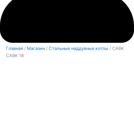
Главная
/
Магазин
/
Стальные наддувные котлы
/ CABK
CABK 18