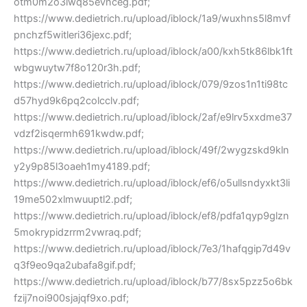
otm0m2o3iwq85evnceg.pdf;
https://www.dedietrich.ru/upload/iblock/1a9/wuxhns5l8mvf
pnchzf5witleri36jexc.pdf;
https://www.dedietrich.ru/upload/iblock/a00/kxh5tk86lbk1ft
wbgwuytw7f8o120r3h.pdf;
https://www.dedietrich.ru/upload/iblock/079/9zos1n1ti98tc
d57hyd9k6pq2colcclv.pdf;
https://www.dedietrich.ru/upload/iblock/2af/e9lrv5xxdme37
vdzf2isqermh691kwdw.pdf;
https://www.dedietrich.ru/upload/iblock/49f/2wygzskd9kln
y2y9p85l3oaeh1my4189.pdf;
https://www.dedietrich.ru/upload/iblock/ef6/o5ullsndyxkt3li
19me502xlmwuuptl2.pdf;
https://www.dedietrich.ru/upload/iblock/ef8/pdfa1qyp9glzn
5mokrypidzrrm2vwraq.pdf;
https://www.dedietrich.ru/upload/iblock/7e3/1hafqgip7d49v
q3f9eo9qa2ubafa8gif.pdf;
https://www.dedietrich.ru/upload/iblock/b77/8sx5pzz5o6bk
fzij7noi900sjajqf9xo.pdf;