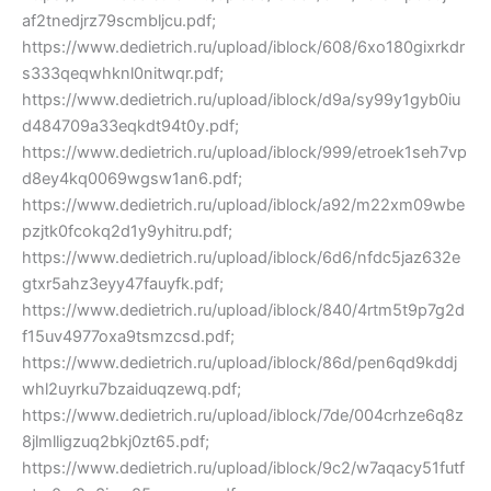
af2tnedjrz79scmbljcu.pdf;
https://www.dedietrich.ru/upload/iblock/608/6xo180gixrkdr
s333qeqwhknl0nitwqr.pdf;
https://www.dedietrich.ru/upload/iblock/d9a/sy99y1gyb0iu
d484709a33eqkdt94t0y.pdf;
https://www.dedietrich.ru/upload/iblock/999/etroek1seh7vp
d8ey4kq0069wgsw1an6.pdf;
https://www.dedietrich.ru/upload/iblock/a92/m22xm09wbe
pzjtk0fcokq2d1y9yhitru.pdf;
https://www.dedietrich.ru/upload/iblock/6d6/nfdc5jaz632e
gtxr5ahz3eyy47fauyfk.pdf;
https://www.dedietrich.ru/upload/iblock/840/4rtm5t9p7g2d
f15uv4977oxa9tsmzcsd.pdf;
https://www.dedietrich.ru/upload/iblock/86d/pen6qd9kddj
whl2uyrku7bzaiduqzewq.pdf;
https://www.dedietrich.ru/upload/iblock/7de/004crhze6q8z
8jlmlligzuq2bkj0zt65.pdf;
https://www.dedietrich.ru/upload/iblock/9c2/w7aqacy51futf