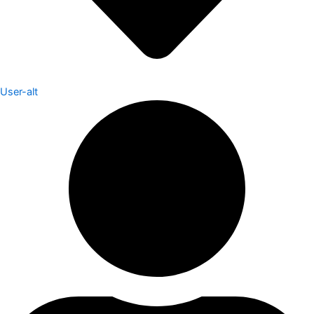
User-alt