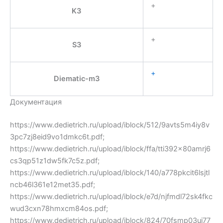
+
K3
+
S3
+
Diematic-m3
Документация
https://www.dedietrich.ru/upload/iblock/512/9avts5m4iy8v
3pc7zj8eid9vo1dmkc6t.pdf;
https://www.dedietrich.ru/upload/iblock/ffa/tti392x80amrj6
cs3qp51z1dw5fk7c5z.pdf;
https://www.dedietrich.ru/upload/iblock/140/a778pkcit6lsjtl
ncb46l361e12met35.pdf;
https://www.dedietrich.ru/upload/iblock/e7d/njfmdl72sk4fkc
wud3cxn78hmxcm84os.pdf;
https://www.dedietrich.ru/upload/iblock/824/70fsmp03uj77