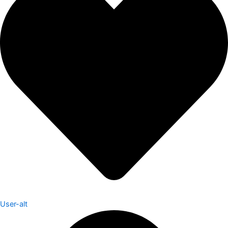
User-alt