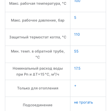
100
Макс. рабочая температура, °С
5
Макс. рабочее давление, бар
110
Защитный термостат котла, °С
Мин. темп. в обратной трубе,
55
°С
Номинальный расход воды
17.5
при Pn и ∆Т=15 °С, м³/ч
+
Только для отопления
не трогать
Подсоединение