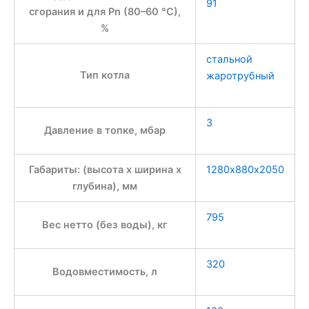
91
сгорания и для Pn (80–60 °C),
%
стальной
Тип котла
жаротрубный
3
Давление в топке, мбар
Габариты: (высота x ширина x
1280х880х2050
глубина), мм
795
Вес нетто (без воды), кг
320
Водовместимость, л