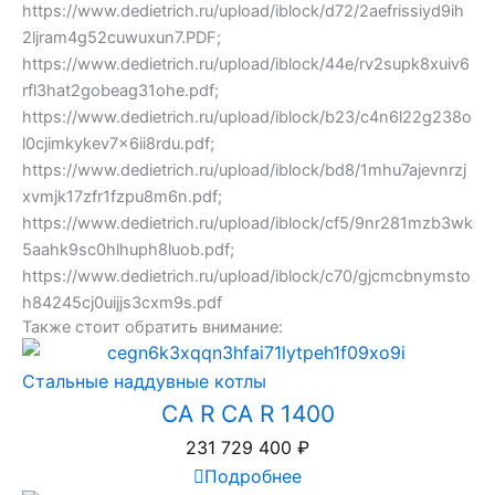
https://www.dedietrich.ru/upload/iblock/d72/2aefrissiyd9ih
2ljram4g52cuwuxun7.PDF;
https://www.dedietrich.ru/upload/iblock/44e/rv2supk8xuiv6
rfl3hat2gobeag31ohe.pdf;
https://www.dedietrich.ru/upload/iblock/b23/c4n6l22g238o
l0cjimkykev7x6ii8rdu.pdf;
https://www.dedietrich.ru/upload/iblock/bd8/1mhu7ajevnrzj
xvmjk17zfr1fzpu8m6n.pdf;
https://www.dedietrich.ru/upload/iblock/cf5/9nr281mzb3wk
5aahk9sc0hlhuph8luob.pdf;
https://www.dedietrich.ru/upload/iblock/c70/gjcmcbnymsto
h84245cj0uijjs3cxm9s.pdf
Также стоит обратить внимание:
Стальные наддувные котлы
CA R CA R 1400
231 729 400
₽
Подробнее