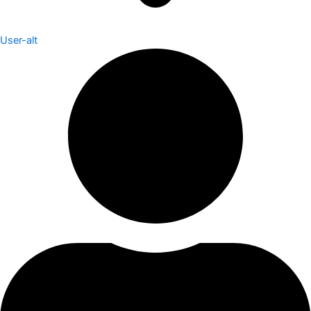
User-alt