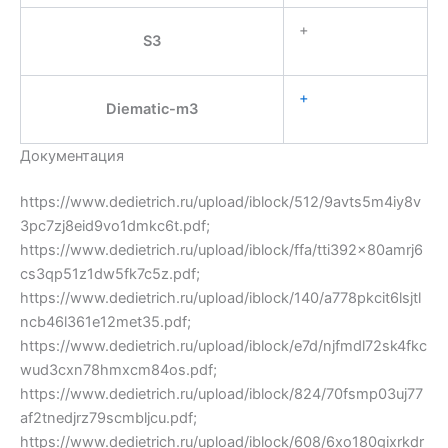
+
S3
+
Diematic-m3
Документация
https://www.dedietrich.ru/upload/iblock/512/9avts5m4iy8v
3pc7zj8eid9vo1dmkc6t.pdf;
https://www.dedietrich.ru/upload/iblock/ffa/tti392x80amrj6
cs3qp51z1dw5fk7c5z.pdf;
https://www.dedietrich.ru/upload/iblock/140/a778pkcit6lsjtl
ncb46l361e12met35.pdf;
https://www.dedietrich.ru/upload/iblock/e7d/njfmdl72sk4fkc
wud3cxn78hmxcm84os.pdf;
https://www.dedietrich.ru/upload/iblock/824/70fsmp03uj77
af2tnedjrz79scmbljcu.pdf;
https://www.dedietrich.ru/upload/iblock/608/6xo180gixrkdr