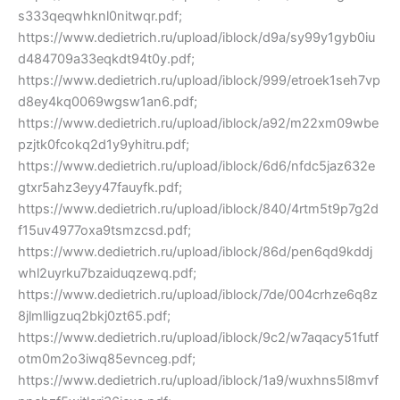
s333qeqwhknl0nitwqr.pdf;
https://www.dedietrich.ru/upload/iblock/d9a/sy99y1gyb0iu
d484709a33eqkdt94t0y.pdf;
https://www.dedietrich.ru/upload/iblock/999/etroek1seh7vp
d8ey4kq0069wgsw1an6.pdf;
https://www.dedietrich.ru/upload/iblock/a92/m22xm09wbe
pzjtk0fcokq2d1y9yhitru.pdf;
https://www.dedietrich.ru/upload/iblock/6d6/nfdc5jaz632e
gtxr5ahz3eyy47fauyfk.pdf;
https://www.dedietrich.ru/upload/iblock/840/4rtm5t9p7g2d
f15uv4977oxa9tsmzcsd.pdf;
https://www.dedietrich.ru/upload/iblock/86d/pen6qd9kddj
whl2uyrku7bzaiduqzewq.pdf;
https://www.dedietrich.ru/upload/iblock/7de/004crhze6q8z
8jlmlligzuq2bkj0zt65.pdf;
https://www.dedietrich.ru/upload/iblock/9c2/w7aqacy51futf
otm0m2o3iwq85evnceg.pdf;
https://www.dedietrich.ru/upload/iblock/1a9/wuxhns5l8mvf