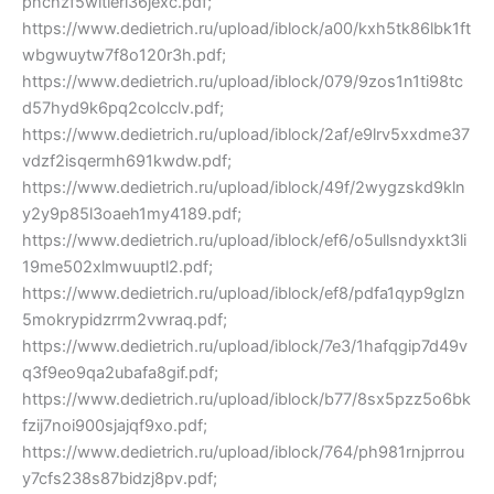
pnchzf5witleri36jexc.pdf;
https://www.dedietrich.ru/upload/iblock/a00/kxh5tk86lbk1ft
wbgwuytw7f8o120r3h.pdf;
https://www.dedietrich.ru/upload/iblock/079/9zos1n1ti98tc
d57hyd9k6pq2colcclv.pdf;
https://www.dedietrich.ru/upload/iblock/2af/e9lrv5xxdme37
vdzf2isqermh691kwdw.pdf;
https://www.dedietrich.ru/upload/iblock/49f/2wygzskd9kln
y2y9p85l3oaeh1my4189.pdf;
https://www.dedietrich.ru/upload/iblock/ef6/o5ullsndyxkt3li
19me502xlmwuuptl2.pdf;
https://www.dedietrich.ru/upload/iblock/ef8/pdfa1qyp9glzn
5mokrypidzrrm2vwraq.pdf;
https://www.dedietrich.ru/upload/iblock/7e3/1hafqgip7d49v
q3f9eo9qa2ubafa8gif.pdf;
https://www.dedietrich.ru/upload/iblock/b77/8sx5pzz5o6bk
fzij7noi900sjajqf9xo.pdf;
https://www.dedietrich.ru/upload/iblock/764/ph981rnjprrou
y7cfs238s87bidzj8pv.pdf;